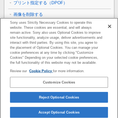
プリント指定する（DPOF）
画像を削除する
Sony uses Strictly Necessary Cookies to operate this
テレビで見る
website. These cookies are essential, and will always
remain active. Sony also uses Optional Cookies to improve
カメラのカスタマイズ
site functionality, analyze usage, deliver advertisements and
interact with third parties. By using this site, you agree to
the placement of Optional Cookies. You can manage your
ネットワーク機能を使う
cookie preferences at any time by clicking "Customize
Cookies" Depending on your selected cookie preferences,
パソコンでできること
the full functionality of this website may not be available.
Review our
Cookie Policy
for more information.
MENU一覧
Customize Cookies
使用上のご注意/本機について
故障かな？と思ったら
Reject Optional Cookies
Accept Optional Cookies
4-732-947-07(2)
Copyright 2018 Sony Corporation