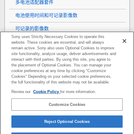
多电池适配器套件
电池使用时间和可记录影像数
可记录的影像数
Sony uses Strictly Necessary Cookies to operate this
可记录的动态影像时间
website. These cookies are essential, and will always
remain active. Sony also uses Optional Cookies to improve
site functionality, analyze usage, deliver advertisements and
显示屏上的图标列表
interact with third parties. By using this site, you agree to
the placement of Optional Cookies. You can manage your
默认设置值列表
cookie preferences at any time by clicking "Customize
Cookies" Depending on your selected cookie preferences,
规格
the full functionality of this website may not be available.
Review our
Cookie Policy
for more information.
商标
Customize Cookies
许可
如果遇到问题
Reject Optional Cookies