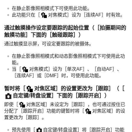
在静止影像照相模式下可使用此功能。
此功能只在
［
对焦模式］
设为
［连续AF］
时有效。
通过触摸操作设定要跟踪的起始位置（
［拍摄期间的
触摸功能］
下面的
［触碰跟踪］
）
通过触摸显示屏，可设定要跟踪的被摄体。
在静止影像照相模式和动态影像照相模式下可使用此功
能。
当
［
对焦模式］
设为
［单次AF］
、
［自动AF］
、
［连续AF］
或
［DMF］
时，可使用此功能。
暂时将
［
对焦区域］
的设置更改为
［跟踪］
（
［
自定键/转盘设置］
下面的
［跟踪开启］
）
即使
［
对焦区域］
未设定为
［跟踪］
，也可通过按住已
分配了
［跟踪开启］
功能的键暂时将
［
对焦区域］
的设
置更改为
［跟踪］
。
预先使用
［
自定键/转盘设置］
将
［跟踪开启］
功能