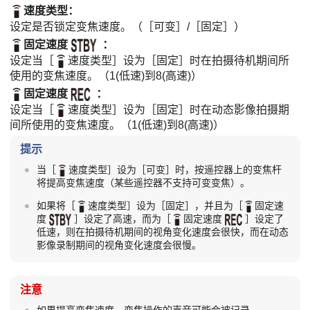
速度类型
：
设定是否锁定变焦速度。（
［可变］
/
［固定］
）
固定速度
：
设定当
［
速度类型］
设为
［固定］
时在拍摄待机期间所
使用的变焦速度。（
1(低速)
到
8(高速)
）
固定速度
：
设定当
［
速度类型］
设为
［固定］
时在动态影像拍摄期
间所使用的变焦速度。（
1(低速)
到
8(高速)
）
提示
当
［
速度类型］
设为
［可变］
时，按遥控器上的变焦杆
将提高变焦速度（某些遥控器不支持可变变焦）。
如果将
［
速度类型］
设为
［固定］
，并且为
［
固定速
度
］
设定了高速，而为
［
固定速度
］
设定了
低速，则在拍摄待机期间的视角变化速度会很快，而在动态
影像录制期间的视角变化速度会很慢。
注意