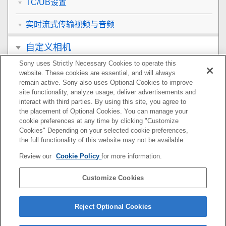
TC/UB设置
实时流式传输视频与音频
自定义相机
Sony uses Strictly Necessary Cookies to operate this
观看
website. These cookies are essential, and will always
remain active. Sony also uses Optional Cookies to improve
改变相机设置
site functionality, analyze usage, deliver advertisements and
interact with third parties. By using this site, you agree to
the placement of Optional Cookies. You can manage your
在智能手机上可用的功能
cookie preferences at any time by clicking "Customize
Cookies" Depending on your selected cookie preferences,
使用电脑
the full functionality of this website may not be available.
Review our
Cookie Policy
for more information.
使用云服务
Customize Cookies
附录
如果遇到问题
Reject Optional Cookies