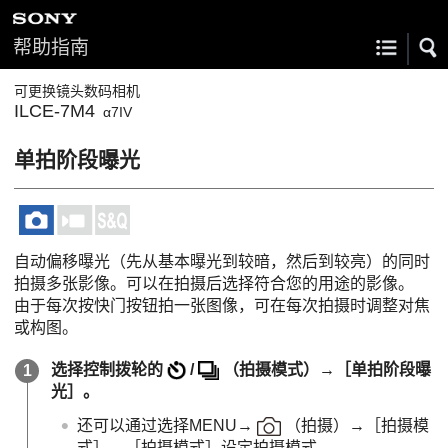
帮助指南
可更换镜头数码相机
ILCE-7M4
α7IV
单拍阶段曝光
自动偏移曝光（先从基本曝光到较暗，然后到较亮）的同时
拍摄多张影像。可以在拍摄后选择符合您的用途的影像。
由于每次按快门按钮拍一张图像，可在每次拍摄时调整对焦
或构图。
选择控制拨轮的
/
（
拍摄模式
）→
［单拍阶段曝
光］
。
还可以通过选择
MENU
→
（
拍摄
）→
［拍摄模
式］
→
［拍摄模式］
设定拍摄模式。