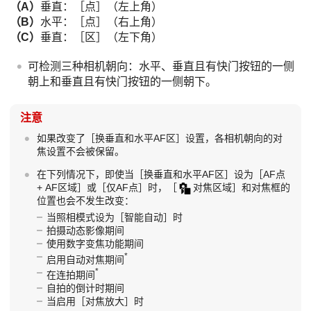
（A）
垂直：
［点］
（左上角）
（B）
水平：
［点］
（右上角）
（C）
垂直：
［区］
（左下角）
可检测三种相机朝向：水平、垂直且有快门按钮的一侧
朝上和垂直且有快门按钮的一侧朝下。
注意
如果改变了
［换垂直和水平AF区］
设置，各相机朝向的对
焦设置不会被保留。
在下列情况下，即使当
［换垂直和水平AF区］
设为
［AF点
+ AF区域］
或
［仅AF点］
时，
［
对焦区域］
和对焦框的
位置也会不发生改变：
当照相模式设为
［智能自动］
时
拍摄动态影像期间
使用数字变焦功能期间
*
启用自动对焦期间
*
在连拍期间
自拍的倒计时期间
当启用
［对焦放大］
时