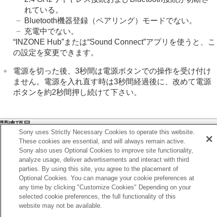
主な仕様
れている。
Bluetooth機器登録（ペアリング）モードでない。
充電中でない。
“INZONE Hub”
または
“Sound Connect”
アプリを使うと、こ
の設定を変更できます。
電源を切った後、3秒間は電源ボタンでの操作を受け付け
ません。電源を入れ直す時は3秒間経過後に、改めて電源
ボタンを約2秒間押し続けて下さい。
関連項目
Sony uses Strictly Necessary Cookies to operate this website.
ヘッドセットの電源を入れる
These cookies are essential, and will always remain active.
Sony also uses Optional Cookies to improve site functionality,
“INZONE Hub”
でできること
analyze usage, deliver advertisements and interact with third
“Sound Connect”
アプリでできること
parties. By using this site, you agree to the placement of
Optional Cookies. You can manage your cookie preferences at
any time by clicking "Customize Cookies" Depending on your
前へ
selected cookie preferences, the full functionality of this
ッドセットの電源を入れる
website may not be available.
へ