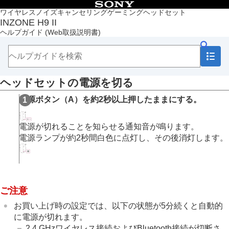
目次
ワイヤレスノイズキャンセリングゲーミングヘッドセット
INZONE H9 II
トップページ
ヘルプガイド
(Web取扱説明書)
準備する
ゲーミングヘッドセットでできること
音声ガイダンスについて
付属品について
ヘッドセットの電源を切る
各部の名前
ヘッドセットを装着する
電源ボタン（A）を約2秒以上押したままにする。
電源／充電
ヘッドセットを充電する
使用可能時間
電源が切れることを知らせる通知音が鳴ります。
充電式電池の残量を確認する
電源ランプが約2秒間白色に点灯し、その後消灯します。
ヘッドセットの電源を入れる
ヘッドセットの電源を切る
ゲーム機器と接続して使う
Bluetooth機器と接続して使う
ご注意
ヘッドセットのカスタマイズ
外音コントロール機能を使う
お買い上げ時の設定では、以下の状態が5分続くと自動的
お知らせ
に電源が切れます。
困ったときは
2.4 GHzワイヤレス接続およびBluetooth接続が切断さ