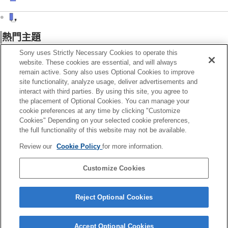
熱門主題
Sony uses Strictly Necessary Cookies to operate this
website. These cookies are essential, and will always
remain active. Sony also uses Optional Cookies to improve
site functionality, analyze usage, deliver advertisements and
interact with third parties. By using this site, you agree to
the placement of Optional Cookies. You can manage your
供參考的外部網站
cookie preferences at any time by clicking "Customize
Cookies" Depending on your selected cookie preferences,
the full functionality of this website may not be available.
Review our
Cookie Policy
for more information.
下載PDF
Customize Cookies
請注意，本說明指南是由機器翻譯的。機器翻譯無法理解上下文脈絡，可能與英文版
內容不完全一致。若要檢視原始英文版，請從［語言選擇頁面］選取English。
Reject Optional Cookies
語言選擇頁面
5-073-520-31
Accept Optional Cookies