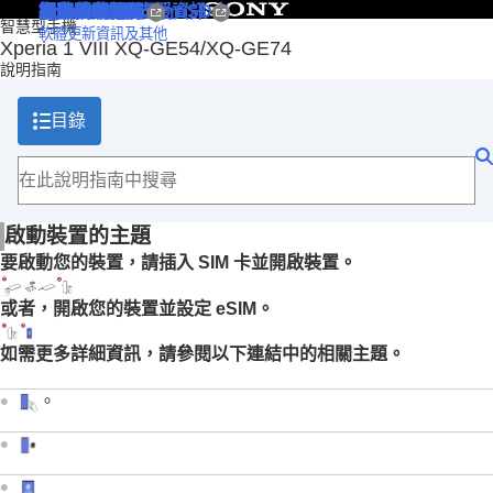
開啟或關閉裝置
插入SIM卡和microSD卡
設定 eSIM
為裝置充電
擷取螢幕截圖
主畫面
各部位名稱
Xperia 1 VIII支援資訊
Android說明
目錄
智慧型手機
軟體更新資訊及其他
Xperia 1 VIII XQ-GE54/XQ-GE74
頁首
說明指南
開始使用
瞭解基本功能
目錄
相機
Google 照片應用程式
影片製作器
音樂
遊戲增強器
啟動裝置的主題
支援應用程式
要啟動您的裝置，請插入 SIM 卡並開啟裝置。
設定
維護
或者，開啟您的裝置並設定 eSIM。
網際網路和網路
連線
如需更多詳細資訊，請參閱以下連結中的相關主題。
裝置安全
使用、協助工具和法律資訊的注意事項
。