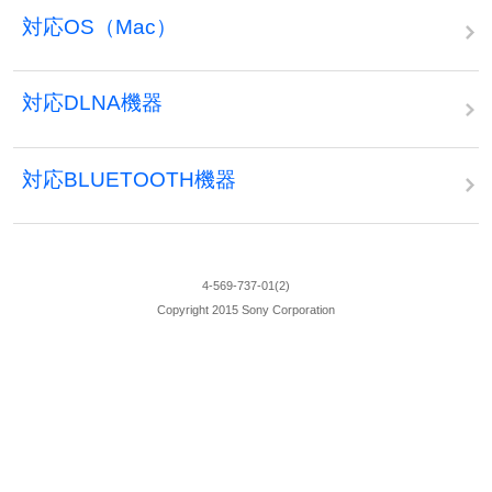
対応OS（Mac）
対応DLNA機器
対応BLUETOOTH機器
4-569-737-01(2)
Copyright 2015 Sony Corporation