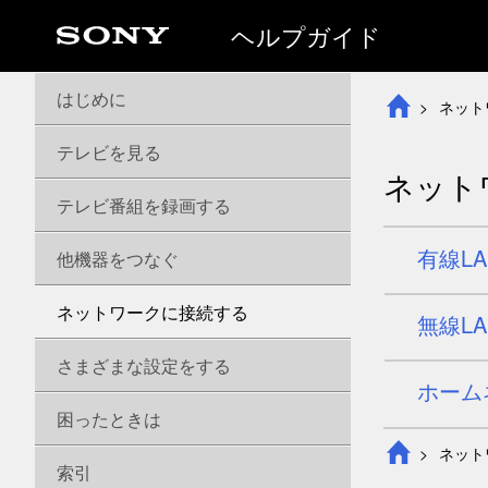
ヘルプガイド
はじめに
ネット
テレビを見る
ネット
テレビ番組を録画する
有線L
他機器をつなぐ
ネットワークに接続する
無線L
さまざまな設定をする
ホーム
困ったときは
ネット
索引