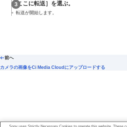
［ここに転送］
を選ぶ。
カメラの設定を保存/反映する
カメラの本体ソフトウェアのアップデートを行う
転送が開始します。
カメラのアップグレードライセンスをインストールす
ライブ配信する（ネットワークストリーミング）
商標について
前へ
カメラの画像をCi Media Cloudにアップロードする
Sony uses Strictly Necessary Cookies to operate this website. These co