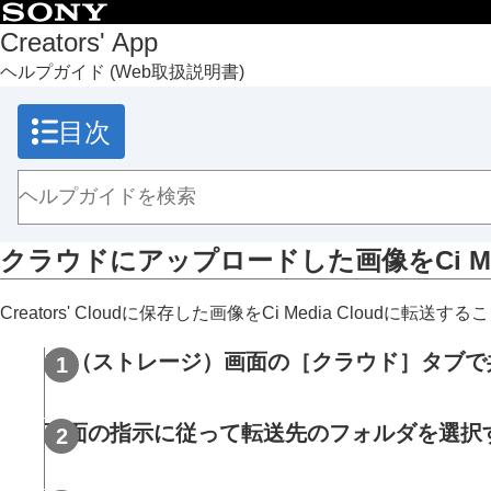
目次
Creators' App
ヘルプガイド
(Web取扱説明書)
トップページ
Creators' App でできること
目次
準備と接続
画面の説明
カメラの画像を取り込む
リモート撮影する
クラウドにアップロードした画像をCi Med
クラウドサービスを利用する
スマートフォンに取り込んだ画像をクラ
Creators' Cloudに保存した画像をCi Media Cloudに転送
カメラとクラウドを連携させる
カメラの画像をクラウドに直接アップロ
（
ストレージ
）画面の
［クラウド］
タブで
クラウドにアップロードした画像を共有
カメラの画像をCi Media Cloudにアッ
画面の指示に従って転送先のフォルダを選択
クラウドにアップロードした画像をCi Medi
外部クラウドサービスに画像を転送する