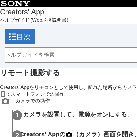
目次
Creators' App
ヘルプガイド
(Web取扱説明書)
トップページ
Creators' App でできること
目次
準備と接続
画面の説明
カメラの画像を取り込む
リモート撮影する
リモート撮影する
クラウドサービスを利用する
カメラの設定を保存/反映する
Creators' Appをリモコンとして使用し、離れた場所からカ
カメラの本体ソフトウェアのアップデートを行う
：スマートフォンでの操作
カメラのアップグレードライセンスをインストールす
：カメラでの操作
ライブ配信する（ネットワークストリーミング）
商標について
カメラを設置して、電源をオンにする。
Creators' Appの
（
カメラ
）画面を開き