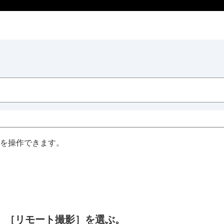
メラを操作できます。
る
、
［リモート撮影］
を選ぶ。