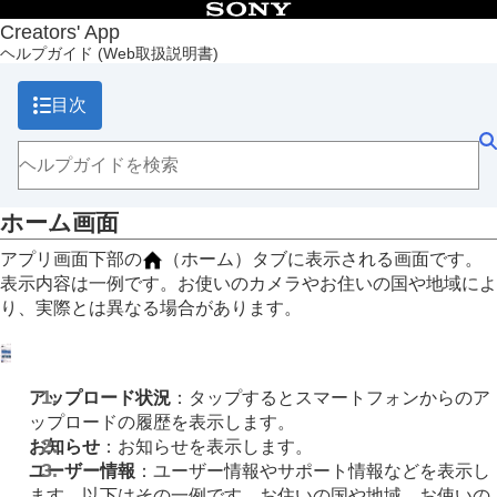
目次
Creators' App
ヘルプガイド
(Web取扱説明書)
トップページ
Creators' App でできること
目次
準備と接続
画面の説明
ホーム画面
カメラ画面
ストレージ画面
ホーム画面
ディスカバー画面
カメラの画像を取り込む
アプリ画面下部の
（ホーム）タブに表示される画面です。
リモート撮影する
表示内容は一例です。お使いのカメラやお住いの国や地域によ
クラウドサービスを利用する
り、実際とは異なる場合があります。
カメラの設定を保存/反映する
カメラの本体ソフトウェアのアップデートを行う
カメラのアップグレードライセンスをインストールする
ライブ配信する（ネットワークストリーミング）
アップロード状況
：タップするとスマートフォンからのア
商標について
ップロードの履歴を表示します。
お知らせ
：お知らせを表示します。
ユーザー情報
：ユーザー情報やサポート情報などを表示し
ます。以下はその一例です。お住いの国や地域、お使いの