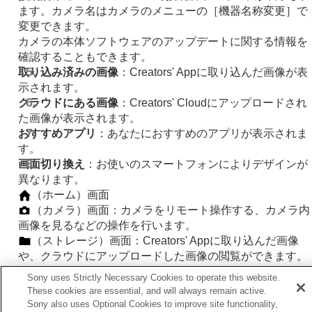
ます。カメラ名はカメラのメニューの
［機器名称変更］
で
変更できます。
カメラの本体ソフトウェアのアップデートに関する情報を
確認することもできます。
取り込み済みの画像
：Creators' Appに取り込んだ画像が表
示されます。
クラウドにある画像
：Creators' Cloudにアップロードされ
た画像が表示されます。
おすすめアプリ
：あなたにおすすめのアプリが表示されま
す。
画面切り換え
：お使いのスマートフォンによりデザインが
異なります。
（
ホーム
）画面
（
カメラ
）画面：カメラをリモート操作する、カメラ内
画像を見るなどの操作を行います。
（
ストレージ
）画面：Creators' Appに取り込んだ画像
や、クラウドにアップロードした画像の閲覧ができます。
（
ディスカバー
）画面：他のクリエイターと交流できる
Sony uses Strictly Necessary Cookies to operate this website.
ウェブサイトです。
These cookies are essential, and will always remain active.
Sony also uses Optional Cookies to improve site functionality,