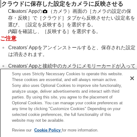
クラウドに保存した設定をカメラに反映させる
Creators' Appの
（カメラ）画面の［カメラの設定の保
存・反映］で［クラウド］タブから反映させたい設定名を
選び、［設定を反映する］を選択する。
内容を確認し、
［反映する］
を選択する。
ご注意
Creators' Appをアンインストールすると、保存された設定
は消去されます。
Creators' Appと接続中のカメラにメモリーカードが入って
いないときは、この機能をお使いになることができませ
Sony uses Strictly Necessary Cookies to operate this website.
ん。
These cookies are essential, and will always remain active.
Sony also uses Optional Cookies to improve site functionality,
analyze usage, deliver advertisements and interact with third
parties. By using this site, you agree to the placement of
Optional Cookies. You can manage your cookie preferences at
前へ
any time by clicking "Customize Cookies" Depending on your
部クラウドサービスに画像を転送する
selected cookie preferences, the full functionality of this
website may not be available.
次へ
カメラの本体ソフトウェアのアップデートを行
Review our
Cookie Policy
for more information.
TP1001691144