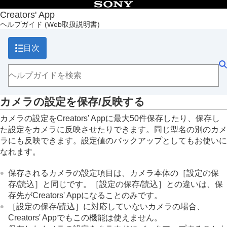
目次
Creators' App
ヘルプガイド
(Web取扱説明書)
トップページ
Creators' App でできること
目次
準備と接続
画面の説明
カメラの画像を取り込む
リモート撮影する
クラウドサービスを利用する
カメラの設定を保存/反映する
カメラの設定を保存/反映する
カメラの本体ソフトウェアのアップデートを行う
カメラの設定をCreators' Appに最大50件保存したり、保存し
カメラのアップグレードライセンスをインストールする
た設定をカメラに反映させたりできます。同じ型名の別のカメ
ライブ配信する（ネットワークストリーミング）
ラにも反映できます。設定値のバックアップとしてもお使いに
商標について
なれます。
保存されるカメラの設定項目は、カメラ本体の
［設定の保
存/読込］
と同じです。
［設定の保存/読込］
との違いは、保
存先がCreators' Appになることのみです。
［設定の保存/読込］
に対応していないカメラの場合、
Creators' Appでもこの機能は使えません。