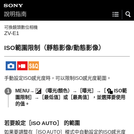
說明指南
可換鏡頭數位相機
ZV-E1
ISO範圍限制
（靜態影像/動態影像）
手動設定ISO感光度時，可以限制ISO感光度範圍。
MENU
→
（
曝光/顏色
）→
［曝光］
→
［
ISO範
圍限制］
→
［最低值］
或
［最高值］
，並選擇要使用
的值。
若要設定
［ISO AUTO］
的範圍
如果要調整在
［ISO AUTO］
模式中自動設定的ISO感光度