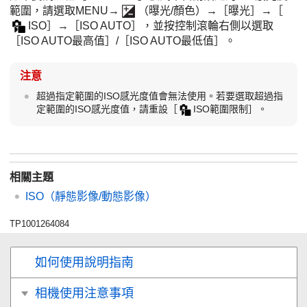
範圍，請選取MENU→
（
曝光/顏色
）→
［曝光］
→
［
ISO］
→
［ISO AUTO］
，並按控制滾輪右側以選取
［ISO AUTO最高值］
/
［ISO AUTO最低值］
。
注意
超過指定範圍的ISO感光度值會無法使用。若要選取超過指
定範圍的ISO感光度值，請重設
［
ISO範圍限制］
。
相關主題
ISO
（靜態影像/動態影像）
TP1001264084
如何使用說明指南
相機使用注意事項