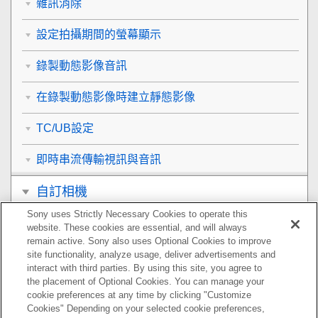
雜訊消除
設定拍攝期間的螢幕顯示
錄製動態影像音訊
在錄製動態影像時建立靜態影像
TC/UB設定
即時串流傳輸視訊與音訊
自訂相機
Sony uses Strictly Necessary Cookies to operate this
觀看
website. These cookies are essential, and will always
remain active. Sony also uses Optional Cookies to improve
變更相機設定
site functionality, analyze usage, deliver advertisements and
interact with third parties. By using this site, you agree to
the placement of Optional Cookies. You can manage your
智慧型手機可用的功能
cookie preferences at any time by clicking "Customize
Cookies" Depending on your selected cookie preferences,