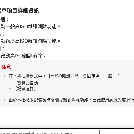
選單項目詳細資訊
一般
：
啟動一般高ISO雜訊消除功能。
小
：
啟動適度高ISO雜訊消除功能。
關
：
不啟動高ISO雜訊消除。
注意
在下列拍攝模式中，
［高ISO雜訊消除］
會固定為
［一般］
：
［智慧式自動］
［場景選擇］
由於本相機未配備長時間曝光雜訊消除功能，因此使用高感光度進
okies are essential, and will always remain