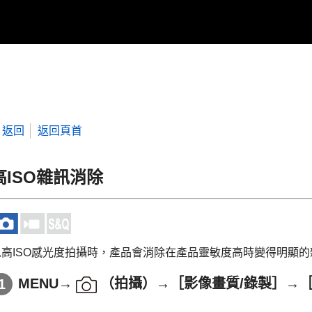
返回
返回頁首
高ISO雜訊消除
以高ISO感光度拍攝時，產品會消除在產品靈敏度高時變得明顯的
MENU
→
（
拍攝
）→
［影像畫質/錄製］
→
［