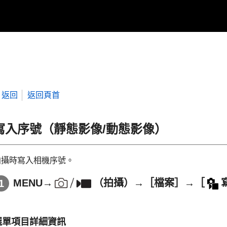
返回
返回頁首
寫入序號
（靜態影像/動態影像）
拍攝時寫入相機序號。
MENU
→
（
拍攝
）→
［檔案］
→
［
選單項目詳細資訊