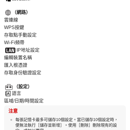
（
網路
）
雲連線
WPS按鍵
存取點手動設定
Wi-Fi頻帶
IP地址設定
編輯裝置名稱
匯入根憑證
存取身份驗證設定
（
設定
）
語言
區域/日期/時間設定
注意
每張記憶卡最多可儲存10個設定。當已儲存10個設定時，
便無法執行
［儲存並新增​​］
。使用
［刪除］
刪除現有的設