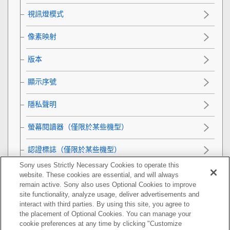
視訊燈模式
像素映射
版本
顯示序號
隱私聲明
螢幕閱讀器
（僅限於某些機型）
認證標誌
（僅限於某些機型）
Sony uses Strictly Necessary Cookies to operate this
儲存/載入設定
website. These cookies are essential, and will always
remain active. Sony also uses Optional Cookies to improve
出廠重設
site functionality, analyze usage, deliver advertisements and
interact with third parties. By using this site, you agree to
the placement of Optional Cookies. You can manage your
智慧型手機可用的功能
cookie preferences at any time by clicking "Customize