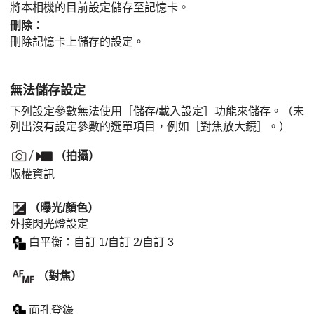
將本相機的目前設定儲存至記憶卡。
刪除
：
刪除記憶卡上儲存的設定。
無法儲存設定
下列設定參數無法使用
［儲存/載入設定］
功能來儲存。（未
列出沒有設定參數的選單項目，例如
［對焦放大鏡］
。）
（
拍攝
）
版權資訊
（
曝光/顏色
）
外接閃光燈設定
白平衡
：
自訂 1
/
自訂 2
/
自訂 3
（
對焦
）
面孔登錄