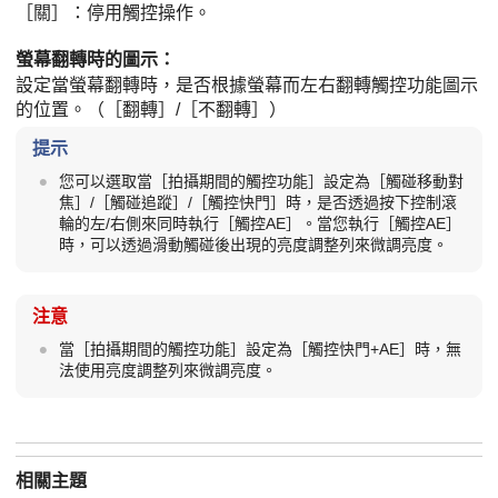
［關］
：停用觸控操作。
螢幕翻轉時的圖示
：
設定當螢幕翻轉時，是否根據螢幕而左右翻轉觸控功能圖示
的位置。（
［翻轉］
/
［不翻轉］
）
提示
您可以選取當
［拍攝期間的觸控功能］
設定為
［觸碰移動對
焦］
/
［觸碰追蹤］
/
［觸控快門］
時，是否透過按下控制滾
輪的左/右側來同時執行
［觸控AE］
。當您執行
［觸控AE］
時，可以透過滑動觸碰後出現的亮度調整列來微調亮度。
注意
當
［拍攝期間的觸控功能］
設定為
［觸控快門+AE］
時，無
法使用亮度調整列來微調亮度。
相關主題