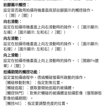
註腳圖示觸控
：
設定是否啟用拍攝待機畫面底部註腳圖示的觸控操作。
（
［開］
/
［關］
）
向右滑動
：
設定在拍攝待機畫面上向右滑動時的操作。（
［圖示顯示:
左邊］
/
［圖示顯示: 左和右］
/
［關］
）
向左滑動
：
設定在拍攝待機畫面上向左滑動時的操作。（
［圖示顯示:
右邊］
/
［圖示顯示: 左和右］
/
［關］
）
向上滑動
：
設定在拍攝待機畫面上向上滑動時的操作。（
［開啟Fn選
單］
/
［關］
）
拍攝期間的觸控功能
：
設定當拍攝過程中，透過觸碰螢幕所啟動的操作。
［觸碰移動對焦］
：指定對焦位置。
［觸碰追蹤］
：選取要開始追蹤的被攝體。
［觸控快門］
：對焦於觸碰的被攝體並拍攝影像（僅限靜態
影像拍攝期間）。
［觸控AE］
：指定要調整亮度的位置。