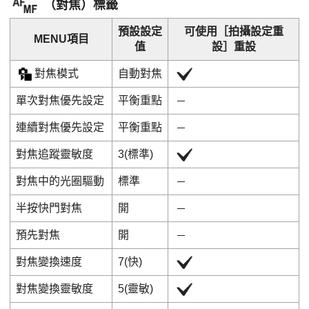
（
對焦
）標籤
預設設定
可使用
［拍攝設定重
MENU項目
值
設］
重設
對焦模式
自動對焦
單次對焦優先設定
平衡重點
連續對焦優先設定
平衡重點
對焦追蹤靈敏度
3(標準)
對焦中的光圈驅動
標準
半按快門對焦
開
預先對焦
開
對焦變換速度
7(快)
對焦變換靈敏度
5(靈敏)