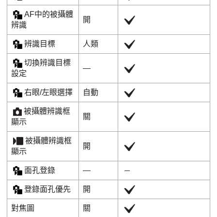
AF中的被攝體
開
辨識
辨識目標
人類
切換辨識目標
―
設定
右眼/左眼選擇
自動
被攝體辨識框
關
顯示
被攝體辨識框
開
顯示
面孔登錄
―
登錄面孔優先
開
對焦圖
關