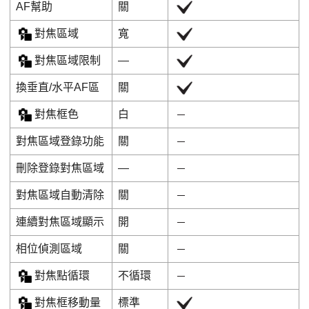
AF幫助
關
對焦區域
寬
對焦區域限制
―
換垂直/水平AF區
關
對焦框色
白
對焦區域登錄功能
關
刪除登錄對焦區域
―
對焦區域自動清除
關
連續對焦區域顯示
開
相位偵測區域
關
對焦點循環
不循環
對焦框移動量
標準