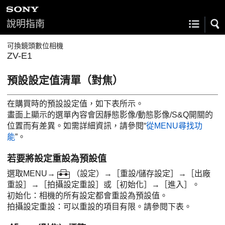
說明指南
可換鏡頭數位相機
ZV-E1
預設設定值清單（
對焦
）
在購買時的預設設定值，如下表所示。
畫面上顯示的選單內容會因靜態影像/動態影像/S&Q開關的
位置而有差異。如需詳細資訊，請參閱“
從MENU尋找功
能
”。
若要將設定重設為預設值
選取
MENU
→
（
設定
）→
［重設/儲存設定］
→
［出廠
重設］
→
［拍攝設定重設］
或
［初始化］
→
［進入］
。
初始化
：相機的所有設定都會重設為預設值。
拍攝設定重設
：可以重設的項目有限。請參閱下表。