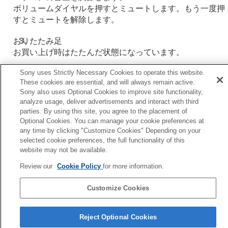
ボリュームダイヤルを押すとミュートします。もう一度押
すとミュートを解除します。
おりたたみ足
お買い上げ時はたたんだ状態になっています。
Sony uses Strictly Necessary Cookies to operate this website.
製造（シリアル）番号
These cookies are essential, and will always remain active.
Sony also uses Optional Cookies to improve site functionality,
analyze usage, deliver advertisements and interact with third
関連項目
parties. By using this site, you agree to the placement of
Optional Cookies. You can manage your cookie preferences at
ランプ表示
any time by clicking "Customize Cookies" Depending on your
selected cookie preferences, the full functionality of this
前へ
website may not be available.
の中身を確認する
Review our
Cookie Policy
for more information.
次へ
ランプ表
Customize Cookies
言語選択ページへ
Reject Optional Cookies
5-067-452-01(3)