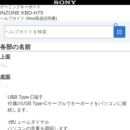
目次
ゲーミングキーボード
INZONE KBD-H75
トップページ
ヘルプガイド
(Web取扱説明書)
準備する
付属品について
各部の名前
各部の名前
各部の名前
ランプ表示
キーボードを使う
上面
キーボードのカスタマイズ
お知らせ
困ったときは
底面
主な仕様
USB Type-C端子
付属のUSB Type-Cケーブルでキーボードをパソコンに接
続します。
ボリュームダイヤル
パソコンの音量を調節します。