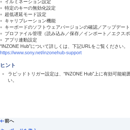
イルミネーション設定
特定のキーの無効化
設定
超低遅延モード
設定
キャリブレーション
機能
キーボードのソフトウェアバージョンの確認／アップデート
プロファイル管理（読み込み／保存／インポート／エクスポ
アプリ連動設定
“INZONE Hub”
について詳しくは、下記URLをご覧ください。
https://www.sony.net/inzonehub-support
ヒント
ラピッドトリガー
設定は、
“INZONE Hub”
上に有効可能範
い。
前へ