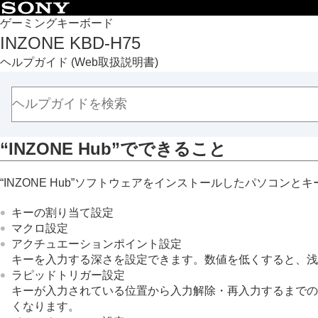
目次
ゲーミングキーボード
INZONE KBD-H75
トップページ
ヘルプガイド
(Web取扱説明書)
準備する
キーボードを使う
キーボードのカスタマイズ
“INZONE Hub”を使う
“INZONE Hub”
でできること
“INZONE Hub”
でできること
“INZONE Hub”
をインストールする
“INZONE Hub”
ソフトウェアをインストールしたパソコンとキ
ソフトウェアを最新の状態に保つ方
お知らせ
キーの割り当て設定
困ったときは
マクロ
設定
アクチュエーションポイント
設定
主な仕様
キーを入力する深さを設定できます。数値を低くすると、浅
ラピッドトリガー
設定
キーが入力されている位置から入力解除・再入力するまでの
くなります。