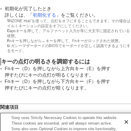
初期化が完了したとき
詳しくは、「
初期化する
」をご覧ください。
1）
“INZONE Hub”
を使って、点灯をオフにすることもできます。その場合は
イルミネーションの設定をオフにしてください。
2）
Capsキーを押して、アルファベット入力が常に大文字に固定されている
状態。
3）
Fnキーを押しながら←キーを押して、Fnキーがロックされた状態。
4）
レガシーマザーボードのBIOSでキーボードが正しく認識できるようにす
るモード。
キーの点灯の明るさを調節するには
Fnキー（D）を押しながら上方向キー（E）を押す
押すたびにキーの点灯が明るくなります。
Fnキー（D）を押しながら下方向キー（F）を押す
押すたびにキーの点灯が暗くなります。
関連項目
キーボードを使う
Sony uses Strictly Necessary Cookies to operate this website.
These cookies are essential, and will always remain active.
ソフトウェアを最新の状態に保つ方法（快適にご使用いた
Sony also uses Optional Cookies to improve site functionality,
だくために）