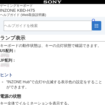
目次
ゲーミングキーボード
INZONE KBD-H75
トップページ
ヘルプガイド
(Web取扱説明書)
準備する
付属品について
各部の名前
各部の名前
ランプ表示
ランプ表示
キーボードを使う
キーボードの動作状態は、キーの点灯状態で確認できます。
キーボードのカスタマイズ
US配列：
お知らせ
困ったときは
JP配列：
主な仕様
ヒント
“INZONE Hub”
で点灯や点滅する表示色の設定をすること
ができます。
電源の状態
キー全体でイルミネーションを表示する。