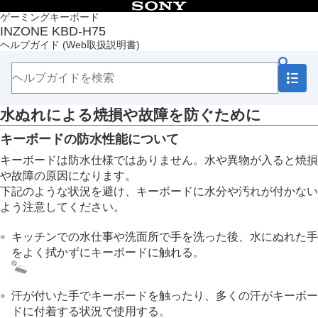
目次
ゲーミングキーボード
INZONE KBD-H75
トップページ
ヘルプガイド
(Web取扱説明書)
準備する
キーボードを使う
キーボードのカスタマイズ
お知らせ
水ぬれによる焼損や故障を防ぐために
使用上のご注意
水ぬれによる焼損や故障を防ぐために
キーボードの防水性能について
ライセンスについて
商標について
キーボードは防水仕様ではありません。水や異物が入ると焼損
サポートホームページで調べる
や故障の原因になります。
下記のような状況を避け、キーボードに水分や汚れが付かない
困ったときは
主な仕様
よう注意してください。
キッチンでの水仕事や洗面所で手を洗った後、水にぬれた手
をよく拭かずにキーボードに触れる。
汗が付いた手でキーボードを触ったり、多くの汗がキーボー
ドに付着する状況で使用する。