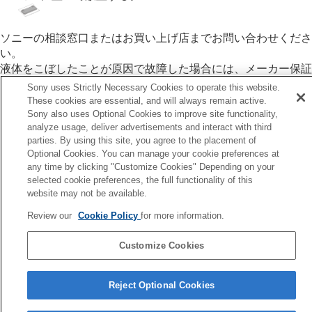
ソニーの相談窓口またはお買い上げ店までお問い合わせくださ
い。
液体をこぼしたことが原因で故障した場合には、メーカー保証
期間内であっても有償で修理となります。
Sony uses Strictly Necessary Cookies to operate this website.
購入時に、ソニーストア、販売店の延長保証などに加入されて
These cookies are essential, and will always remain active.
いる方は、保証内容をご確認ください。
Sony also uses Optional Cookies to improve site functionality,
analyze usage, deliver advertisements and interact with third
parties. By using this site, you agree to the placement of
Optional Cookies. You can manage your cookie preferences at
any time by clicking "Customize Cookies" Depending on your
前へ
selected cookie preferences, the full functionality of this
website may not be available.
用上のご注意
次へ
Review our
Cookie Policy
for more information.
ライセンスについ
Customize Cookies
言語選択ページへ
Reject Optional Cookies
5-067-452-01(3)
Copyright 2025 Sony Corporation