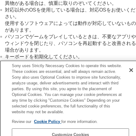
異物がある場合は、慎重に取りのぞいてください。
対応以外のOSを使用している場合は、対応OSをお使いくだ
さい。
使用するソフトウェアによっては動作が対応していないもの
があります。
パソコンでゲームをプレイしているときは、不要なアプリや
ウィンドウを閉じたり、パソコンを再起動すると改善される
場合があります。
キーボードを初期化してください。
Sony uses Strictly Necessary Cookies to operate this website.
These cookies are essential, and will always remain active.
関連項目
Sony also uses Optional Cookies to improve site functionality,
analyze usage, deliver advertisements and interact with third
キーボードを使う
parties. By using this site, you agree to the placement of
初期化する
Optional Cookies. You can manage your cookie preferences at
any time by clicking "Customize Cookies" Depending on your
selected cookie preferences, the full functionality of this
前へ
website may not be available.
ーボードを操作できない
Review our
Cookie Policy
for more information.
次へ
キーに設定されている文字と違う文字が入力され
Customize Cookies