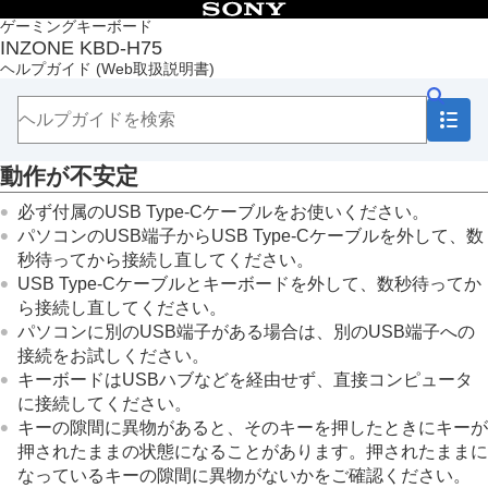
目次
ゲーミングキーボード
INZONE KBD-H75
トップページ
ヘルプガイド
(Web取扱説明書)
準備する
キーボードを使う
キーボードのカスタマイズ
お知らせ
動作が不安定
困ったときは
故障かな？と思ったら
必ず付属のUSB Type-Cケーブルをお使いください。
接続
パソコンのUSB端子からUSB Type-Cケーブルを外して、数
操作
秒待ってから接続し直してください。
イルミネーションが点灯しない
USB Type-Cケーブルとキーボードを外して、数秒待ってか
キーボードを操作できない
ら接続し直してください。
動作が不安定
パソコンに別のUSB端子がある場合は、別のUSB端子への
キーに設定されている文字と違う文字が入力
接続をお試しください。
される
キーボードはUSBハブなどを経由せず、直接コンピュータ
キーキャップが外れた
に接続してください。
初期化する
キーの隙間に異物があると、そのキーを押したときにキーが
主な仕様
押されたままの状態になることがあります。押されたままに
なっているキーの隙間に異物がないかをご確認ください。