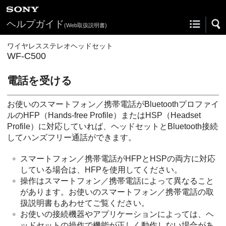
ヘルプガイド
(Web取扱説明書)
ワイヤレスステレオヘッドセット
WF-C500
電話を受ける
お使いのスマートフォン／携帯電話が
Bluetooth
プロファイ
ルの
HFP
（
Hands-free Profile
）または
HSP
（
Headset
Profile
）に対応していれば、ヘッドセットと
Bluetooth
接続
してハンズフリー通話ができます。
スマートフォン／携帯電話が
HFP
と
HSP
の両方に対応
している場合は、
HFP
を使用してください。
操作はスマートフォン／携帯電話によって異なること
があります。お使いのスマートフォン／携帯電話の取
扱説明書もあわせてご覧ください。
お使いの接続機器やアプリケーションによっては、ヘ
ッドセットの操作で機能が正しく動作しない場合があ