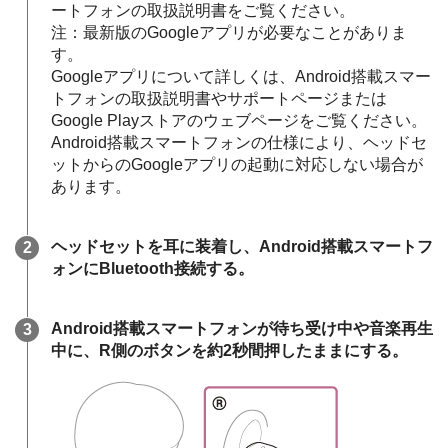
ートフォンの取扱説明書をご覧ください。
注：最新版の
Googleアプリ
が必要なことがありま
す。
Googleアプリ
について詳しくは、
Android
搭載スマー
トフォンの取扱説明書やサポートページまたは
Google Play
ストアのウェブページをご覧ください。
Android
搭載スマートフォンの仕様により、ヘッドセ
ットからの
Googleアプリ
の起動に対応しない場合が
あります。
ヘッドセットを耳に装着し、
Android
搭載スマートフ
ォンに
Bluetooth
接続する。
Android
搭載スマートフォンが待ち受け中や音楽再生
中に、R側のボタンを約2秒間押したままにする。