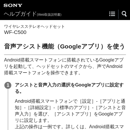
ヘルプガイド
(Web取扱説明書)
ワイヤレスステレオヘッドセット
WF-C500
音声アシスト機能（
Googleアプリ
）を使う
Android
搭載スマートフォンに搭載されている
Googleアプ
リ
を起動して、ヘッドセットのマイクから、声で
Android
搭載スマートフォンを操作できます。
アシストと音声入力の選択を
Googleアプリ
に設定す
る。
Android
搭載スマートフォンで［
設定
］-［
アプリと通
知
］-［
詳細設定
］-［
標準のアプリ
］-［
アシストと音
声入力
］を選び、［
アシストアプリ
］を
Googleアプ
リ
に設定します。
上記の操作は一例です。詳しくは、
Android
搭載スマ