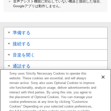
音声アシスト機能に対応していない機器と接続した場合、
Googleアプリ
は動作しません。
準備する
接続する
音楽を聞く
通話する
Sony uses Strictly Necessary Cookies to operate this
音声アシスト機能を使う
website. These cookies are essential, and will always
remain active. Sony also uses Optional Cookies to improve
音声アシスト機能（
Googleアプリ
）を使う
site functionality, analyze usage, deliver advertisements and
interact with third parties. By using this site, you agree to
the placement of Optional Cookies. You can manage your
音声アシスト機能（
Siri
）を使う
cookie preferences at any time by clicking "Customize
Cookies" Depending on your selected cookie preferences,
アプリを使う