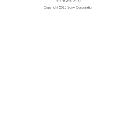
4-479-246-04(3)
Copyright 2013 Sony Corporation