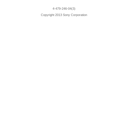
4-479-246-04(3)
Copyright 2013 Sony Corporation