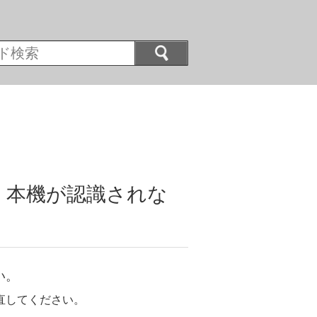
、本機が認識されな
い。
直してください。