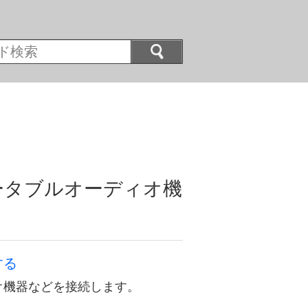
ータブルオーディオ機
）
する
オ機器などを接続します。