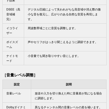
ド効果
DSEE（高
デジタル圧縮によって失われがちな高音域や消え際の微
音域補
小な音を復元し、広がりのある自然な音質を再現しま
完）
す。
イコライ
周波数帯域ごとに音質を調整します。
ザー
ボイスズ
声やセリフがはっきり聞こえるように調節できます。
ーム
ナイトモ
小音量でも聞き取りやすい音にします。
ード
［
音量レベル調整
］
設定
説明
音量レベル
放送や入力を切り換えた時に音量差が気になる場合
に調節します。
Dolbyダイナミ
異なるチャンネル間の音量レベルの差を補います。