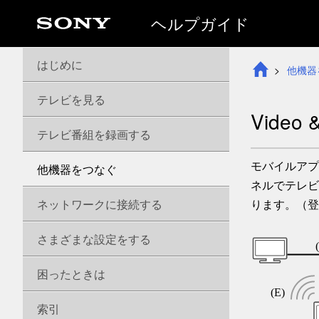
ヘルプガイド
はじめに
他機器
テレビを見る
Vide
テレビ番組を録画する
モバイルアプ
他機器をつなぐ
ネルでテレビ
ネットワークに接続する
ります。（登
さまざまな設定をする
困ったときは
索引