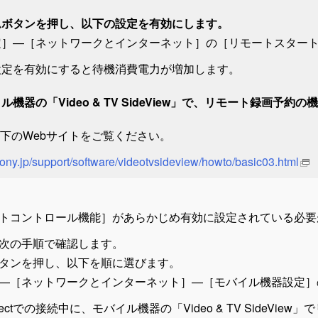
ム
ボタンを押し、以下の設定を有効にします。
定
］—
［
ネットワークとインターネット
］
の［
リモートスター
設定を有効にすると待機消費電力が増加します。
ル機器の「Video & TV SideView」で、リモート録画予約
下のWebサイトをご覧ください。
sony.jp/support/software/videotvsideview/howto/basic03.html
トコントロール機能
］があらかじめ有効に設定されている必要
次の手順で確認します。
タンを押し、以下を順に選びます。
—
［
ネットワークとインターネット
］
—［
モバイル機器設定
］
 Directでの接続中に、モバイル機器の「Video & TV Sid