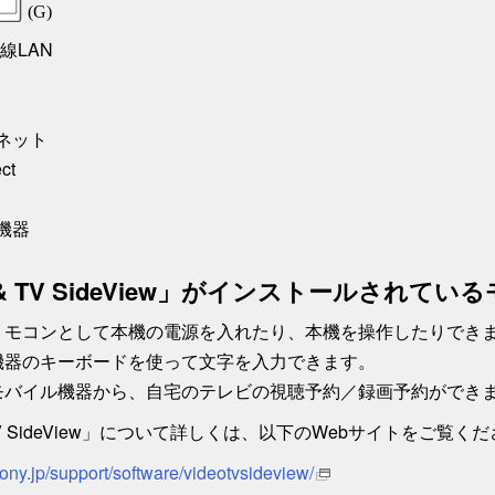
有線LAN
ネット
ct
機器
o & TV SideView」がインストールされ
リモコンとして本機の電源を入れたり、本機を操作したりでき
機器のキーボードを使って文字を入力できます。
モバイル機器から、自宅のテレビの視聴予約／録画予約ができ
& TV SideView」について詳しくは、以下のWebサイトをご覧く
ony.jp/support/software/videotvsideview/