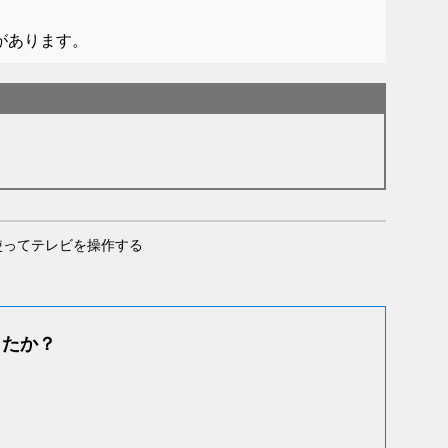
性があります。
iewを使ってテレビを操作する
したか？