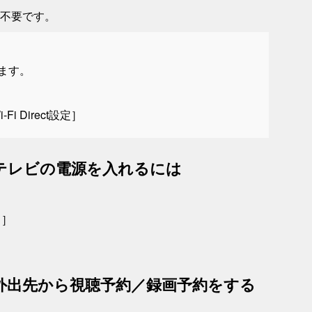
不要です。
できます。
i‑Fi Direct設定
］
って、テレビの電源を入れるには
ト
］
使って、外出先から視聴予約／録画予約をする