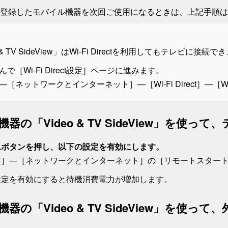
登録したモバイル機器を次回ご使用になるときは、上記手順は
 & TV SideView」はWi-Fi Directを利用してもテレビに接続
んで［
Wi‑Fi Direct設定
］ページに進みます。
—
［
ネットワークとインターネット
］
—［
Wi‑Fi Direct
］—［
W
器の「Video & TV SideView」を使
ム
ボタンを押し、以下の設定を有効にします。
定
］—
［
ネットワークとインターネット
］
の［
リモートスター
設定を有効にすると待機消費電力が増加します。
器の「Video & TV SideView」を