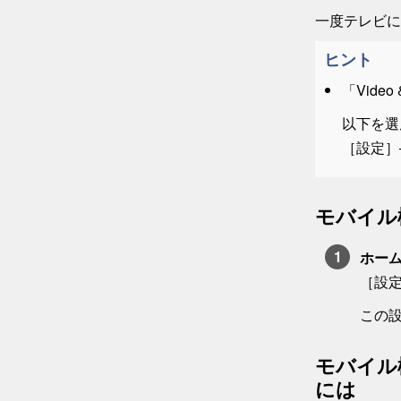
一度テレビに
ヒント
「Video
以下を選
［
設定
］
モバイル機
ホー
［
設
この
モバイル機
には