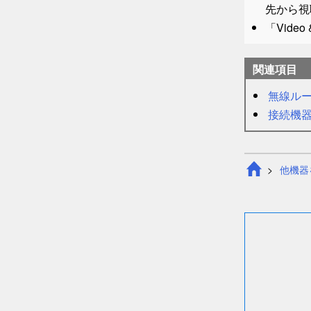
先から視
「Vide
関連項目
無線ルータ
接続機
他機器