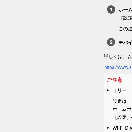
ホー
［
設
この
モバイ
詳しくは、以
https://www.
ご注意
［
リモー
設定は、
ホーム
ボ
［
設定
］
Wi-Fi