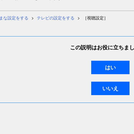
まな設定をする
テレビの設定をする
［
視聴設定
］
この説明はお役に立ちま