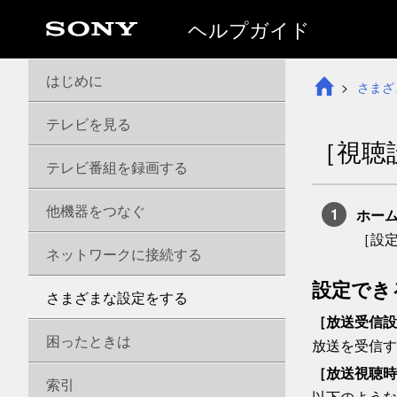
ヘルプガイド
はじめに
さまざ
テレビを見る
［
視聴
テレビ番組を録画する
他機器をつなぐ
ホー
［
設
ネットワークに接続する
設定でき
さまざまな設定をする
［
放送受信設
困ったときは
放送を受信す
［
放送視聴時
索引
以下のような