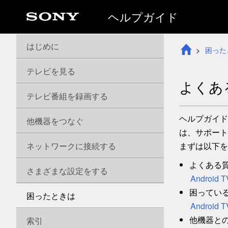
ヘルプガイド
はじめに
困った
テレビを見る
よくあ
テレビ番組を録画する
ヘルプガイド
他機器をつなぐ
は、サポート
ネットワークに接続する
まずは以下を
よくある
さまざまな設定をする
Andro
困ってい
困ったときは
Androi
他機器と
索引