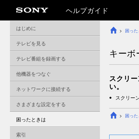
ヘルプガイド
はじめに
困った
テレビを見る
キーボ
テレビ番組を録画する
他機器をつなぐ
スクリー
い。
ネットワークに接続する
スクリー
さまざまな設定をする
困った
困ったときは
索引