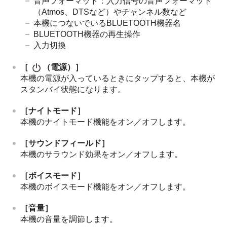
音声フォーマット：入力信号の音声フォーマット
（
Atmos
、
DTS
など）やチャンネル数など
本機につないでいる
BLUETOOTH
機器名
BLUETOOTH
機器の再生操作
入力切換
［
（電源）
］
本機の電源が入っているときにタップすると、本機が
スタンバイ状態になります。
［
ナイトモード
］
本機のナイトモード機能をオン／オフします。
［
サウンドフィールド
］
本機のサラウンド効果をオン／オフします。
［
ボイスモード
］
本機のボイスモード機能をオン／オフします。
［
音量
］
本機の音量を調節します。