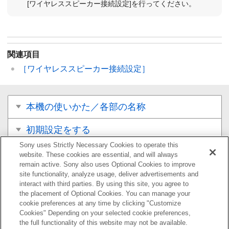
[
ワイヤレススピーカー接続設定
]を行ってください。
関連項目
［
ワイヤレススピーカー接続設定
］
本機の使いかた／各部の名称
初期設定をする
Sony uses Strictly Necessary Cookies to operate this
音楽／音声を再生する
website. These cookies are essential, and will always
remain active. Sony also uses Optional Cookies to improve
site functionality, analyze usage, deliver advertisements and
テレビと連携して使う
interact with third parties. By using this site, you agree to
the placement of Optional Cookies. You can manage your
アプリから本機の設定を変更する
cookie preferences at any time by clicking "Customize
Cookies" Depending on your selected cookie preferences,
困ったときは
the full functionality of this website may not be available.