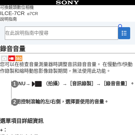
目錄
可換鏡頭數位相機
ILCE-7CR
α7CR
頁首
說明指南
如何使用說明指南
相機使用注意事項
檢查相機以及隨附的部件
部件名稱
錄音音量
基本操作
準備相機/基本拍攝操作
從MENU尋找功能
您可以在檢查音量測量器時調整音訊錄音音量。 在慢動作/快動
使用拍攝功能
作錄製和縮時動態影像錄製期間，無法使用此功能。
本章內容
選取拍攝模式
MENU
→
（
拍攝
）→
［音訊錄製］
→
［錄音音量］
。
拍攝自拍視訊和vlog的方便功能
對焦
被攝體辨識AF
使用控制滾輪的左/右側，選擇要使用的音量。
使用對焦功能
調整曝光/測光模式
選取ISO感光度
選單項目詳細資訊
白平衡
+：
Log拍攝設定