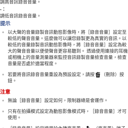
新增影像效果
調高音訊錄音音量。
使用過片模式拍攝（連續拍攝/自拍定時器）
-：
自拍定時器
（動態影像）
調低音訊錄音音量。
時間間隔拍攝功能
提示
使用高解析度拍攝靜態影像
設定影像畫質與錄製格式
以大聲的音量錄製音訊動態影像時，將
［錄音音量］
設定至
使用觸控功能
較低的聲音音量。這麼做可以讓您錄製更為真實的音訊。以
快門設定
較低的音量錄製音訊動態影像時，將
［錄音音量］
設定為較
使用變焦
大的聲音音量以便使聲音更容易聽到。 透過使用連接的耳機
使用閃光燈
或相機上的音量測量器來監控音訊錄製音量檢查音量，檢查
降低模糊
音量是否處於適當程度。
鏡頭補償
（靜態影像/動態影像）
雜訊消除
若要將音訊錄音音量重設為預設設定，請按
（刪除）按
設定拍攝期間的螢幕顯示
鈕。
錄製動態影像音訊
音訊錄製
注意
錄音音量
無論
［錄音音量］
設定如何，限制器總是會運作。
音訊輸出時刻
減少風噪音
只有在拍攝模式設定為動態影像模式時，
［錄音音量］
才可
MI靴音訊設定
使用。
在錄製動態影像時建立靜態影像