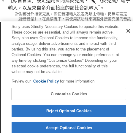
［錄音音量］
設定適用於內建麥克風、
（麥克風）端子
TC/UB設定
*
即時串流傳輸視訊與音訊
輸入，以及來自多介面接座的類比音訊輸入
。
*
針對部分外接麥克風，即使音訊輸入設定為類比傳輸，仍無法設定
自訂相機
［錄音音量］
。在此情況下，請使用該功能來調整外接麥克風的音訊
觀看
錄音音量。
Sony uses Strictly Necessary Cookies to operate this website.
變更相機設定
*
當外接麥克風的音訊輸入設定為數位傳輸時，則無法設定
［錄音音
These cookies are essential, and will always remain active.
智慧型手機可用的功能
量］
。
Sony also uses Optional Cookies to improve site functionality,
使用電腦
analyze usage, deliver advertisements and interact with third
使用雲端服務
parties. By using this site, you agree to the placement of
附錄
Optional Cookies. You can manage your cookie preferences at
如果您遇到問題
any time by clicking "Customize Cookies" Depending on your
上一頁
selected cookie preferences, the full functionality of this
訊錄製
website may not be available.
下一頁
音訊輸出時
Review our
Cookie Policy
for more information.
TP1001379503
Customize Cookies
語言選擇頁面
Reject Optional Cookies
5-054-923-85(3)
Copyright 2023 Sony Corporation
Accept Optional Cookies