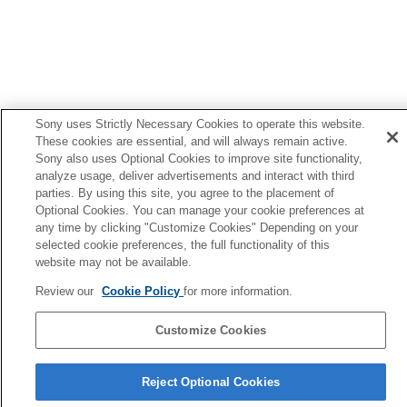
使用雲端服務
附錄
如果您遇到問題
Sony uses Strictly Necessary Cookies to operate this website.
These cookies are essential, and will always remain active.
Sony also uses Optional Cookies to improve site functionality,
analyze usage, deliver advertisements and interact with third
parties. By using this site, you agree to the placement of
Optional Cookies. You can manage your cookie preferences at
any time by clicking "Customize Cookies" Depending on your
selected cookie preferences, the full functionality of this
website may not be available.
Review our
Cookie Policy
for more information.
Customize Cookies
語言選擇頁面
Reject Optional Cookies
5-054-923-85(3)