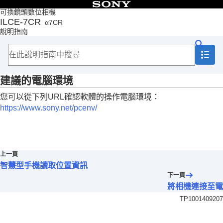
目錄
可換鏡頭數位相機
ILCE-7CR
α7CR
頁首
說明指南
如何使用說明指南
相機使用注意事項
檢查相機以及隨附的部件
部件名稱
建議的電腦環境
基本操作
準備相機/基本拍攝操作
您可以從下列URL確認軟體的操作電腦環境：
從MENU尋找功能
https://www.sony.net/pcenv/
使用拍攝功能
自訂相機
觀看
變更相機設定
智慧型手機可用的功能
上一頁
使用電腦
智慧型手機讀取位置資訊
建議的電腦環境
下一頁
連接/中斷連接相機與電腦
將相機連接至電
在電腦上管理及編輯影像
TP1001409207
從電腦操作相機
USB串流傳輸
（動態影像）