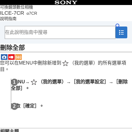
目錄
可換鏡頭數位相機
ILCE-7CR
α7CR
頁首
說明指南
如何使用說明指南
相機使用注意事項
檢查相機以及隨附的部件
部件名稱
刪除全部
基本操作
準備相機/基本拍攝操作
從MENU尋找功能
您可以在MENU中刪除新增到
（
我的選單
）的所有選單項
使用拍攝功能
目。
自訂相機
本章內容
MENU
→
（
我的選單
）→
［我的選單設定］
→
［刪除
相機的自訂功能
全部］
。
將常用的功能指派給按鈕和轉盤（
自訂鍵/轉盤設
定
）
暫時變更轉盤的功能（
我的轉盤設定
）
選取
［確定］
。
登錄及叫出相機設定
將常用的功能登錄到功能選單
將常用的功能登錄到我的選單
新增項目
相關主題