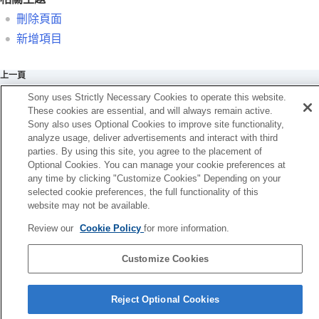
排序項目
刪除項目
刪除頁面
刪除頁面
新增項目
刪除全部
從我的選單顯示
上一頁
分別調整靜態影像與動態影像的相機設定
除頁面
Sony uses Strictly Necessary Cookies to operate this website.
自訂環/轉盤的功能
下一頁
These cookies are essential, and will always remain active.
拍攝動態影像時使用快門按鈕
從我的選單顯
Sony also uses Optional Cookies to improve site functionality,
螢幕/觀景窗設定
analyze usage, deliver advertisements and interact with third
TP1001413770
觀看
parties. By using this site, you agree to the placement of
變更相機設定
Optional Cookies. You can manage your cookie preferences at
智慧型手機可用的功能
any time by clicking "Customize Cookies" Depending on your
使用電腦
selected cookie preferences, the full functionality of this
使用雲端服務
website may not be available.
附錄
Review our
Cookie Policy
for more information.
如果您遇到問題
Customize Cookies
語言選擇頁面
Reject Optional Cookies
5-054-923-85(3)