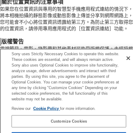
關於位置資訊的注意事項
如果您在位置資訊與專用的智慧型手機應用程式連結的情況下，
將本相機拍攝的靜態影像或動態影像上傳並分享到網際網路上，
您可能會不小心將位置資訊透露給第三方。為防止第三方取得您
的位置資訊，請停用專用應用程式的
［位置資訊連結］
功能。
版權警告
電視節目、電影、錄影帶和其他素材可能受版權保護。未經授權
Sony uses Strictly Necessary Cookies to operate this website.
錄製此類素材可能違反版權法的規定。
These cookies are essential, and will always remain active.
Sony also uses Optional Cookies to improve site functionality,
analyze usage, deliver advertisements and interact with third
parties. By using this site, you agree to the placement of
Optional Cookies. You can manage your cookie preferences at
上一頁
any time by clicking "Customize Cookies" Depending on your
用須知
selected cookie preferences, the full functionality of this
下一頁
website may not be available.
關於電池與電池充電的注意事
Review our
Cookie Policy
for more information.
TP1001423185
Customize Cookies
語言選擇頁面