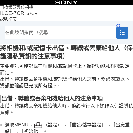
目錄
可換鏡頭數位相機
ILCE-7CR
α7CR
頁首
說明指南
如何使用說明指南
相機使用注意事項
使用須知
將相機和/或記憶卡出借、轉讓或丟棄給他人（保護
將相機和/或記憶卡出借、轉讓或丟棄給他人（保
隱私資訊的注意事項）
關於電池與電池充電的注意事項
護隱私資訊的注意事項）
關於記憶卡的注意事項
重要資訊可能記錄在相機和/或記憶卡上，端視功能和相機設定
清潔影像感應器（
感應器清潔
）
關於清潔
而定。
出借、轉讓或丟棄相機和/或記憶卡給他人之前，務必閱讀以下
檢查相機以及隨附的部件
資訊並確認已完成所有程序。
部件名稱
基本操作
出借、轉讓或丟棄相機給他人的注意事項
準備相機/基本拍攝操作
從MENU尋找功能
出借、轉讓或丟棄相機給他人時，務必執行以下操作以保護隱私
使用拍攝功能
資訊。
自訂相機
觀看
選取
MENU
→
（
設定
）→
［重設/儲存設定］
→
［出廠重
變更相機設定
設］
→
［初始化］
。