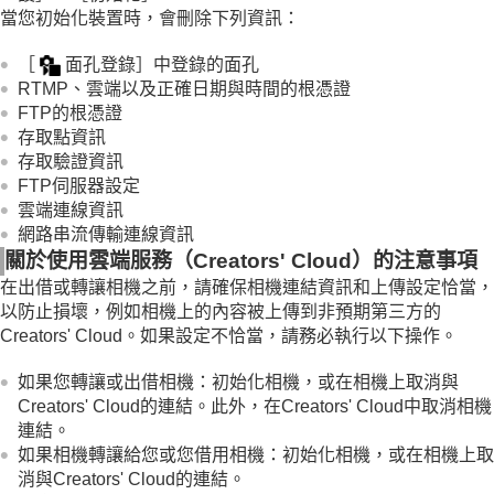
智慧型手機可用的功能
當您初始化裝置時，會刪除下列資訊：
使用電腦
使用雲端服務
［
面孔登錄］
中登錄的面孔
附錄
RTMP、雲端以及正確日期與時間的根憑證
如果您遇到問題
FTP的根憑證
存取點資訊
存取驗證資訊
FTP伺服器設定
雲端連線資訊
網路串流傳輸連線資訊
關於使用雲端服務（Creators' Cloud）的注意事項
在出借或轉讓相機之前，請確保相機連結資訊和上傳設定恰當，
以防止損壞，例如相機上的內容被上傳到非預期第三方的
Creators' Cloud。如果設定不恰當，請務必執行以下操作。
如果您轉讓或出借相機：初始化相機，或在相機上取消與
Creators' Cloud的連結。此外，在Creators' Cloud中取消相機
連結。
如果相機轉讓給您或您借用相機：初始化相機，或在相機上取
消與Creators' Cloud的連結。