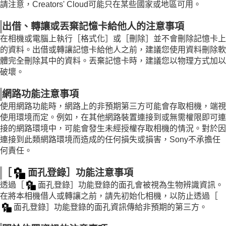
請注意，Creators' Cloud可能只在某些國家或地區可用。
出借、轉讓或丟棄記憶卡給他人的注意事項
在相機或電腦上執行
［格式化］
或
［刪除］
並不會刪除記憶卡上
的資料。出借或轉讓記憶卡給他人之前，建議您使用資料刪除軟
體完全刪除其中的資料。丟棄記憶卡時，建議您以物理方式加以
破壞。
網路功能注意事項
使用網路功能時，網路上的非預期第三方可能會存取相機，端視
使用環境而定。例如，在其他網路裝置連接到或無需權限即可連
接的網路環境中，可能會發生未經授權存取相機的情況。對於因
連接到此類網路環境而造成的任何損失或損害，Sony不承擔任
何責任。
［
面孔登錄］
功能注意事項
透過
［
面孔登錄］
功能登錄的面孔會被視為生物辨識資訊。
在將本相機借人或轉讓之前，請先初始化相機，以防止透過
［
面孔登錄］
功能登錄的面孔資訊傳給非預期的第三方。