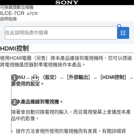
目錄
可換鏡頭數位相機
ILCE-7CR
α7CR
頁首
說明指南
如何使用說明指南
相機使用注意事項
檢查相機以及隨附的部件
部件名稱
HDMI控制
基本操作
準備相機/基本拍攝操作
使用HDMI電纜（另售）將本產品連接到電視機時，您可以透過
從MENU尋找功能
將電視機遙控器對準電視機操作本產品。
使用拍攝功能
自訂相機
MENU
→
（
設定
）→
［外部輸出］
→
［HDMI控制］
→
觀看
要使用的設定。
變更相機設定
記憶卡設定
檔案設定
將本產品連線到電視機。
網路設定
觀景窗/螢幕設定
接著會自動切換電視的輸入，而且電視螢幕上會播放本產
電源設定
品中的影像。
USB設定
外接輸出設定
操作方法會視所使用的電視機而有差異。有關詳細資