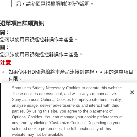
HDMI解析度
訊，請參閱電視機隨附的操作說明。
HDMI輸出設定
（動態影像）
HDMI資訊顯示
HDMI控制
選單項目詳細資訊
一般設定
開
：
智慧型手機可用的功能
您可以使用電視遙控器操作本產品。
使用電腦
關
：
使用雲端服務
附錄
您無法使用電視機遙控器操作本產品。
如果您遇到問題
注意
如果使用HDMI纜線將本產品連接到電視，可用的選單項目
有限。
Sony uses Strictly Necessary Cookies to operate this website.
如果產品因為回應電視機遙控器而執行不需要的操作，請將
These cookies are essential, and will always remain active.
［HDMI控制］
設定為
［關］
。
Sony also uses Optional Cookies to improve site functionality,
analyze usage, deliver advertisements and interact with third
parties. By using this site, you agree to the placement of
Optional Cookies. You can manage your cookie preferences at
any time by clicking "Customize Cookies" Depending on your
上一頁
selected cookie preferences, the full functionality of this
DMI資訊顯示
website may not be available.