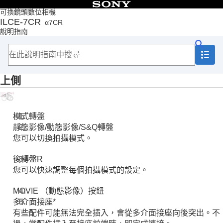
目錄
可換鏡頭數位相機
ILCE-7CR
α7CR
頁首
說明指南
如何使用說明指南
相機使用注意事項
檢查相機以及隨附的部件
部件名稱
上側
前側
後側
上側
側面
模式轉盤
底部
靜態影像/動態影像/S&Q轉盤
螢幕上顯示的基本圖示
您可以切換拍攝模式。
觸控功能圖示
基本操作
後轉盤R
準備相機/基本拍攝操作
您可以快速調整每個拍攝模式的設定。
從MENU尋找功能
使用拍攝功能
MOVIE （動態影像）按鈕
自訂相機
多介面接座*
觀看
有些配件可能無法完全插入，會從多介面接座向後突出。不
變更相機設定