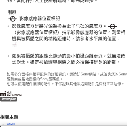
過，當配件插入至接座前端時，即完成連接。
智慧型手機可用的功能
使用電腦
喇叭
使用雲端服務
影像感應器位置標記
附錄
影像感應器是將光源轉換為電子訊號的感應器。
如果您遇到問題
（影像感應器位置標記）指示影像感應器的位置。測量相
機與被攝體之間的精確距離時，請參考水平線的位置。
如果被攝體的距離比鏡頭的最小拍攝距離更近，就無法確
認對焦。確定被攝體與相機之間必須保持足夠的距離。
*
如需多介面接座相容配件的詳細資訊，請造訪Sony網站，或洽詢您的Sony
經銷商或當地授權的Sony服務處。
也可以使用配件接腳的配件。不保證以其他製造商配件是否能正常運作。
相關主題
前側