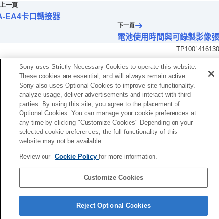
電池使用時間與可錄製影像張數
上一頁
可錄製的影像數目
A-EA4卡口轉接器
可錄製動態影像時間
下一頁
螢幕上的圖示清單
電池使用時間與可錄製影像張
預設設定值清單
TP1001416130
規格
商標
Sony uses Strictly Necessary Cookies to operate this website.
使用授權
These cookies are essential, and will always remain active.
Sony also uses Optional Cookies to improve site functionality,
如果您遇到問題
analyze usage, deliver advertisements and interact with third
parties. By using this site, you agree to the placement of
Optional Cookies. You can manage your cookie preferences at
any time by clicking "Customize Cookies" Depending on your
selected cookie preferences, the full functionality of this
website may not be available.
Review our
Cookie Policy
for more information.
Customize Cookies
語言選擇頁面
Reject Optional Cookies
5-054-923-85(3)