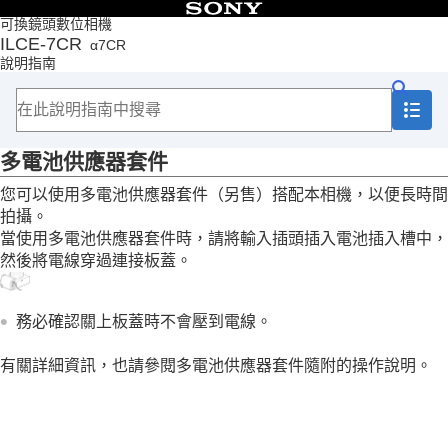
目錄
可換鏡頭數位相機
ILCE-7CR
α7CR
頁首
說明指南
如何使用說明指南
相機使用注意事項
檢查相機以及隨附的部件
部件名稱
多電池供應器套件
基本操作
準備相機/基本拍攝操作
您可以使用多電池供應器套件（另售）搭配本相機，以便長時間
從MENU尋找功能
拍攝。
使用拍攝功能
當使用多電池供應器套件時，請將輸入插頭插入電池插入槽中，
自訂相機
然後將電線穿過連接板蓋。
觀看
變更相機設定
智慧型手機可用的功能
務必確認關上板蓋時不會壓到電線。
使用電腦
使用雲端服務
有關詳細資訊，也請參閱多電池供應器套件隨附的操作說明。
附錄
與多介面接座相容的音訊配件
卡口轉接器
多電池供應器套件