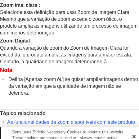
contínua/temporizador automático)
Zoom ima. clara
:
Função Disp. int.
Selecione esta definição para usar Zoom de Imagem Clara.
Gravar imagens fixas com uma resolução alta
Mesmo que a variação de zoom exceda o zoom ótico, o
Definir da qualidade de imagem e o formato de
produto amplia as imagens utilizando um processo de imagem
gravação
com menos deterioração.
Utilizar funções táteis
Definições do obturador
Zoom Digital
:
Utilizar o zoom
Quando a variação de zoom do Zoom de Imagem Clara for
As funcionalidades de zoom disponíveis com
excedida, o produto amplia as imagens para a maior escala.
este produto
Contudo, a qualidade de imagem deteriorar-se-á.
Zoom de Imagem Clara/Zoom Digital (Zoom)
Nota
Intervalo de Zoom
(imagem fixa/filme)
Defina
[Apenas zoom ót.]
se quiser ampliar imagens dentro
Vel. z. tecla pers.
(imagem fixa/filme)
da variação em que a qualidade de imagem não se
Vel. zoom remoto
(imagem fixa/filme)
Acerca da escala de zoom
deteriora.
Rodar anel de zoom
Utilizar o flash
Tópico relacionado
Reduzir desfocagem
Comp. Objetiva
(imagem fixa/filme)
As funcionalidades de zoom disponíveis com este produto
Redução de ruído
Acerca da escala de zoom
Sony uses Strictly Necessary Cookies to operate this website.
Definir a apresentação do monitor durante a
These cookies are essential, and will always remain active.