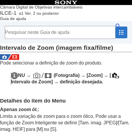
Índice
Câmara Digital de Objetivas intercambiáveis
ILCE-1
α1 Ver. 2 ou posterior
Início
Guia de ajuda
Como utilizar o “Guia de ajuda”
Notas sobre a utilização da sua câmara
Verificar a câmara e os itens fornecidos
Nomes dos componentes
Intervalo de Zoom
(imagem fixa/filme)
Operações básicas
Preparar a câmara/Operações de fotografia básicas
Encontrar funções a partir do MENU
Pode selecionar a definição de zoom do produto.
Utilizar as funções de fotografia
Conteúdo deste capítulo
MENU
→
(
Fotografia
) →
[Zoom]
→
[
Selecionar um modo de fotografia
Intervalo de Zoom]
→ definição desejada.
Focar
AF Cara/Olho
Utilizar as funções de focagem
Detalhes do item do Menu
Ajustar os modos de exposição/medição
Selecionar a sensibilidade ISO
Apenas zoom ót.
:
Equilíbrio de brancos
Limita a variação de zoom para o zoom ótico. Pode usar a
Adicionar efeitos às imagens
função de Zoom Inteligente se definir
[Tam. imag. JPEG]
/
[Tam.
Fotografar com modos de avanço (fotografia
imag. HEIF]
para [M] ou [S].