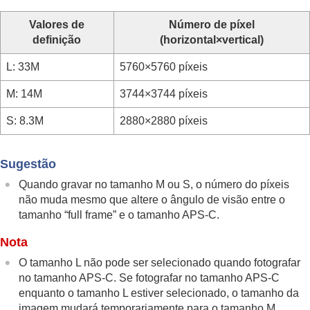
Funções disponíveis com um smartphone
Utilizar um computador
Valores de
Número de píxel
Utilizar o serviço de nuvem
definição
(horizontal×vertical)
Anexo
Se tiver problemas
L: 33M
5760×5760 píxeis
M: 14M
3744×3744 píxeis
S: 8.3M
2880×2880 píxeis
Sugestão
Quando gravar no tamanho M ou S, o número do píxeis
não muda mesmo que altere o ângulo de visão entre o
tamanho “full frame” e o tamanho APS-C.
Nota
O tamanho L não pode ser selecionado quando fotografar
no tamanho APS-C. Se fotografar no tamanho APS-C
enquanto o tamanho L estiver selecionado, o tamanho da
imagem mudará temporariamente para o tamanho M.