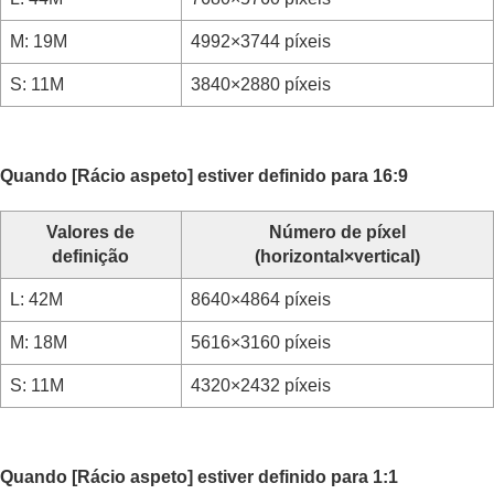
Ângulo de visualização
M: 19M
4992×3744 píxeis
Utilizar funções táteis
Definições do obturador
S: 11M
3840×2880 píxeis
Utilizar o zoom
Utilizar o flash
Reduzir desfocagem
Comp. Objetiva
(imagem fixa/filme)
Quando
[Rácio aspeto]
estiver definido para 16:9
Redução de ruído
Definir a apresentação do monitor durante a
Valores de
Número de píxel
gravação
definição
(horizontal×vertical)
Gravar áudio de filmes
Criar imagens fixas durante a gravação de um
L: 42M
8640×4864 píxeis
filme
Definições TC/UB
M: 18M
5616×3160 píxeis
Exportar filmes RAW para um gravador RAW
externo
S: 11M
4320×2432 píxeis
Transmissão de vídeo e áudio em direto
Personalizar a câmara
Visualização
Quando
[Rácio aspeto]
estiver definido para 1:1
Mudar as definições da câmara