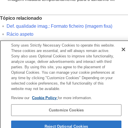
Tópico relacionado
Def. qualidade imag.
:
Formato ficheiro
(imagem fixa)
Rácio aspeto
Sony uses Strictly Necessary Cookies to operate this website.
Anterior
These cookies are essential, and will always remain active.
ef. qualidade imag.: Qualidade JPEG/Qualidade HEIF
Sony also uses Optional Cookies to improve site functionality,
Seguinte
analyze usage, deliver advertisements and interact with third
parties. By using this site, you agree to the placement of
Rácio aspe
Optional Cookies. You can manage your cookie preferences at
TP1001369086
any time by clicking "Customize Cookies" Depending on your
Se a versão do sistema de software da sua câmara for anterior à Ver.
selected cookie preferences, the full functionality of this
2.00, consulte o Guia de ajuda no seguinte URL.
website may not be available.
https://helpguide.sony.net/ilc/2040/v1/pt/index.html
Review our
Cookie Policy
for more information.
Página de seleção de idioma
Customize Cookies
5-060-285-53(3)
Copyright 2024 Sony Corporation
Reject Optional Cookies