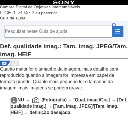
Índice
Câmara Digital de Objetivas intercambiáveis
ILCE-1
α1 Ver. 2 ou posterior
Início
Guia de ajuda
Como utilizar o “Guia de ajuda”
Notas sobre a utilização da sua câmara
Verificar a câmara e os itens fornecidos
Nomes dos componentes
Def. qualidade imag.
:
Tam. imag. JPEG
/
Tam.
Operações básicas
Preparar a câmara/Operações de fotografia básicas
imag. HEIF
Encontrar funções a partir do MENU
Utilizar as funções de fotografia
Quanto maior for o tamanho da imagem, mais detalhe será
Conteúdo deste capítulo
reproduzido quando a imagem for impressa em papel de
Selecionar um modo de fotografia
Focar
formato grande. Quanto mais pequeno for o tamanho da
AF Cara/Olho
imagem, mais imagens se podem gravar.
Utilizar as funções de focagem
Ajustar os modos de exposição/medição
MENU
→
(
Fotografia
) →
[Qual. imag./Gra.]
→
[Def.
Selecionar a sensibilidade ISO
qualidade imag.]
→
[Tam. imag. JPEG]
/
[Tam. imag.
Equilíbrio de brancos
HEIF]
→ definição desejada.
Adicionar efeitos às imagens
Fotografar com modos de avanço (fotografia