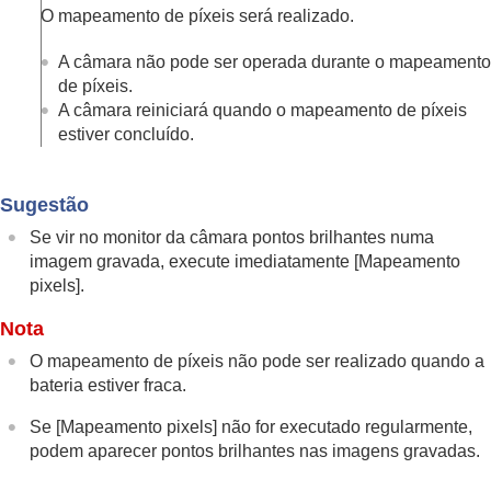
Definições gerais
O mapeamento de píxeis será realizado.
Idioma
Def. Área/Data/Hora
A câmara não pode ser operada durante o mapeamento
Seletor NTSC/PAL
de píxeis.
Sinais áudio
A câmara reiniciará quando o mapeamento de píxeis
Modo lumin. vídeo
estiver concluído.
Controlo remoto IR
Função anti-pó
Mapeam. auto pixels
Sugestão
Mapeamento pixels
Versão
Se vir no monitor da câmara pontos brilhantes numa
Visual. número série
imagem gravada, execute imediatamente
[Mapeamento
Aviso de privacidade
pixels]
.
Guardar/Carr. def.
Nota
Repor Definições
O mapeamento de píxeis não pode ser realizado quando a
Funções disponíveis com um smartphone
bateria estiver fraca.
Utilizar um computador
Utilizar o serviço de nuvem
Se
[Mapeamento pixels]
não for executado regularmente,
Anexo
podem aparecer pontos brilhantes nas imagens gravadas.
Se tiver problemas