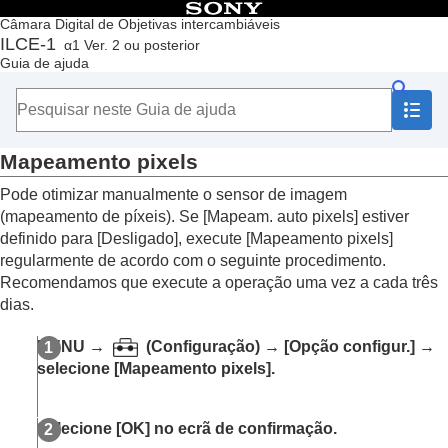
Índice
Câmara Digital de Objetivas intercambiáveis
ILCE-1
α1 Ver. 2 ou posterior
Início
Guia de ajuda
Como utilizar o “Guia de ajuda”
Notas sobre a utilização da sua câmara
Verificar a câmara e os itens fornecidos
Nomes dos componentes
Mapeamento pixels
Operações básicas
Preparar a câmara/Operações de fotografia básicas
Pode otimizar manualmente o sensor de imagem
Encontrar funções a partir do MENU
(mapeamento de píxeis). Se
[Mapeam. auto pixels]
estiver
Utilizar as funções de fotografia
definido para
[Desligado]
, execute
[Mapeamento pixels]
Personalizar a câmara
regularmente de acordo com o seguinte procedimento.
Visualização
Recomendamos que execute a operação uma vez a cada três
Mudar as definições da câmara
dias.
Definições do cartão de memória
Definições de ficheiro
MENU
→
(
Configuração
) →
[Opção configur.]
→
Definições de rede
selecione
[Mapeamento pixels]
.
Definições do visor/monitor
Definições de alimentação
Definições USB
Selecione
[OK]
no ecrã de confirmação.
Definições da saída externa