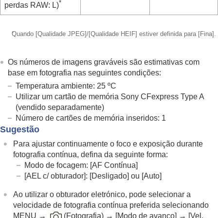
*
perdas RAW: L)
*
Quando
[Qualidade JPEG]
/
[Qualidade HEIF]
estiver definida para
[Fina]
.
Os números de imagens graváveis são estimativas com
base em fotografia nas seguintes condições:
Temperatura ambiente: 25 ºC
Utilizar um cartão de memória Sony CFexpress Type A
(vendido separadamente)
Número de cartões de memória inseridos: 1
Sugestão
Para ajustar continuamente o foco e exposição durante
fotografia contínua, defina da seguinte forma:
Modo de focagem:
[AF Contínua]
[AEL c/ obturador]
:
[Desligado]
ou
[Auto]
Ao utilizar o obturador eletrónico, pode selecionar a
velocidade de fotografia contínua preferida selecionando
MENU →
(
Fotografia
) →
[Modo de avanço]
→
[Vel.