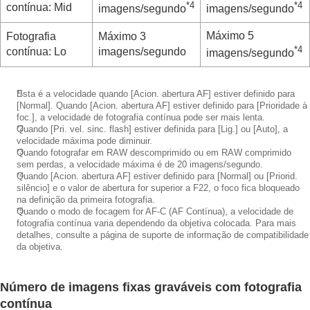
*4
*4
contínua: Mid
Utilizar o flash
imagens/segundo
imagens/segundo
Reduzir desfocagem
Máximo 5
Fotografia
Máximo 3
Comp. Objetiva
(imagem fixa/filme)
*4
contínua: Lo
imagens/segundo
Redução de ruído
imagens/segundo
Definir a apresentação do monitor durante a
gravação
*1
Esta é a velocidade quando
[Acion. abertura AF]
estiver definido para
Gravar áudio de filmes
[Normal]
. Quando
[Acion. abertura AF]
estiver definido para
[Prioridade à
Criar imagens fixas durante a gravação de um
foc.]
, a velocidade de fotografia contínua pode ser mais lenta.
filme
*2
Quando
[Pri. vel. sinc. flash]
estiver definida para
[Lig.]
ou
[Auto
], a
Definições TC/UB
velocidade máxima pode diminuir.
*3
Quando fotografar em RAW descomprimido ou em RAW comprimido
Exportar filmes RAW para um gravador RAW
sem perdas, a velocidade máxima é de 20 imagens/segundo.
externo
*4
Quando
[Acion. abertura AF]
estiver definido para
[Normal]
ou
[Priorid.
Transmissão de vídeo e áudio em direto
silêncio]
e o valor de abertura for superior a F22, o foco fica bloqueado
Personalizar a câmara
na definição da primeira fotografia.
*5
Quando o modo de focagem for AF-C (
AF Contínua
), a velocidade de
Visualização
fotografia contínua varia dependendo da objetiva colocada. Para mais
Mudar as definições da câmara
detalhes, consulte a página de suporte de informação de compatibilidade
Funções disponíveis com um smartphone
da objetiva.
Utilizar um computador
Utilizar o serviço de nuvem
Número de imagens fixas graváveis com fotografia
Anexo
Se tiver problemas
contínua