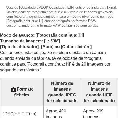
*1
Quando
[Qualidade JPEG]
/
[Qualidade HEIF]
estiver definida para
[Fina]
.
*2
A velocidade de fotografia contínua e o número de imagens graváveis
com fotografia contínua diminuem para o mesmo nível como no modo
[Fotografia contínua: Hi]
quando fotografa no formato RAW
descomprimido ou no formato RAW comprimido sem perdas.
Modo de avanço:
[Fotografia contínua: Hi]
Tamanho da imagem: [L: 50M]
[Tipo de obturador]
:
[Auto]
ou
[Obtur. eletrón.]
Os números listados abaixo refletem o estado da câmara
quando enviada da fábrica. (A velocidade de fotografia
contínua para
[Fotografia contínua: Hi]
é de 20 imagens por
segundo, no máximo.)
Número de
Número de
Formato
imagens
imagens
ficheiro
quando JPEG
quando HEIF
for selecionado
for selecionado
Aprox. 400
Aprox. 299
JPEG/HEIF (
Fina
)
imagens
imagens