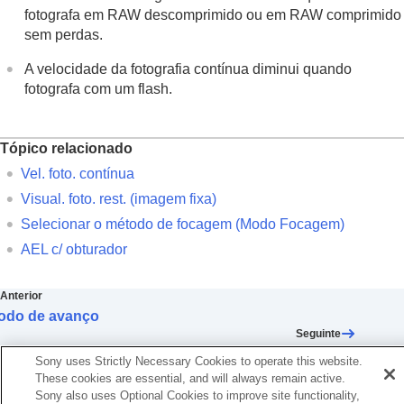
fotografa em RAW descomprimido ou em RAW comprimido
sem perdas.
A velocidade da fotografia contínua diminui quando
fotografa com um flash.
Tópico relacionado
Vel. foto. contínua
Visual. foto. rest.
(imagem fixa)
Selecionar o método de focagem (
Modo Focagem
)
AEL c/ obturador
Anterior
odo de avanço
Seguinte
Vel. foto. contí
Sony uses Strictly Necessary Cookies to operate this website.
TP1001359131
These cookies are essential, and will always remain active.
Se a versão do sistema de software da sua câmara for anterior à Ver.
Sony also uses Optional Cookies to improve site functionality,