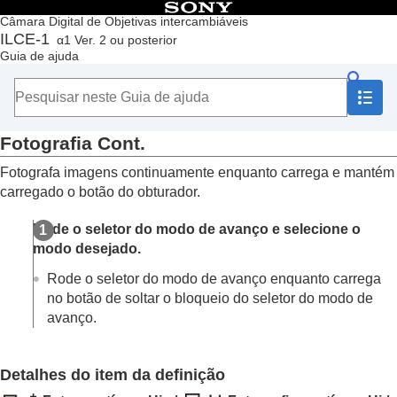
Índice
Câmara Digital de Objetivas intercambiáveis
ILCE-1
α1 Ver. 2 ou posterior
Início
Guia de ajuda
Como utilizar o “Guia de ajuda”
Notas sobre a utilização da sua câmara
Verificar a câmara e os itens fornecidos
Nomes dos componentes
Fotografia Cont.
Operações básicas
Preparar a câmara/Operações de fotografia básicas
Fotografa imagens continuamente enquanto carrega e mantém
Encontrar funções a partir do MENU
carregado o botão do obturador.
Utilizar as funções de fotografia
Conteúdo deste capítulo
Rode o seletor do modo de avanço e selecione o
Selecionar um modo de fotografia
modo desejado.
Focar
AF Cara/Olho
Rode o seletor do modo de avanço enquanto carrega
Utilizar as funções de focagem
no botão de soltar o bloqueio do seletor do modo de
Ajustar os modos de exposição/medição
avanço.
Selecionar a sensibilidade ISO
Equilíbrio de brancos
Adicionar efeitos às imagens
Detalhes do item da definição
Fotografar com modos de avanço (fotografia