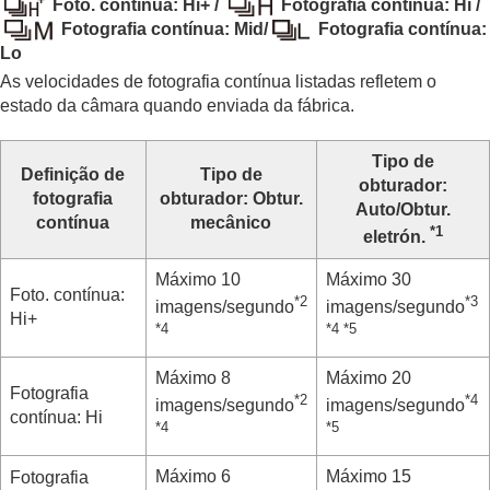
Foto. contínua: Hi+
/
Fotografia contínua: Hi
/
contínua/temporizador automático)
Fotografia contínua: Mid
/
Fotografia contínua:
Modo de avanço
Fotografia Cont.
Lo
Vel. foto. contínua
As velocidades de fotografia contínua listadas refletem o
Tem. Auto (Ún.)
estado da câmara quando enviada da fábrica.
Tem.auto(Cont.)
Tipo de Temp. Auto
Tipo de
Bracket Cont.
Definição de
Tipo de
obturador
:
Bracket Único
fotografia
obturador
:
Obtur.
Auto
/
Obtur.
Indicador durante fotografia de bracket
contínua
mecânico
*1
Bracket de foco
eletrón.
Bracketing WB
Máximo 10
Máximo 30
Bracket DRO
Foto. contínua:
*2
*3
Definições Bracket
imagens/segundo
imagens/segundo
Hi+
*4
*4
*5
Função Disp. int.
Gravar imagens fixas com uma resolução alta
Máximo 8
Máximo 20
Definir da qualidade de imagem e o formato de
Fotografia
*2
*4
imagens/segundo
imagens/segundo
gravação
contínua: Hi
*4
*5
Utilizar funções táteis
Definições do obturador
Máximo 6
Máximo 15
Fotografia
Utilizar o zoom