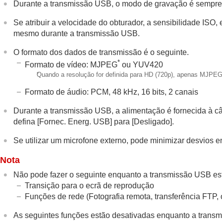
Durante a transmissão USB, o modo de gravação é sempre 
Criar imagens fixas durante a gravação d
Definições TC/UB
Se atribuir a velocidade do obturador, a sensibilidade ISO, 
mesmo durante a transmissão USB.
Exportar filmes RAW para um gravador R
Transmissão de vídeo e áudio em direto
O formato dos dados de transmissão é o seguinte.
Transmissão USB
(filme)
*
Formato de vídeo: MJPEG
ou YUV420
*
Quando a resolução for definida para HD (720p), apenas MJPEG 
Personalizar a câmara
Visualização
Formato de áudio: PCM, 48 kHz, 16 bits, 2 canais
Mudar as definições da câmara
Durante a transmissão USB, a alimentação é fornecida à câ
Funções disponíveis com um smartphone
defina
[Fornec. Energ. USB]
para
[Desligado]
.
Utilizar um computador
Se utilizar um microfone externo, pode minimizar desvios 
Utilizar o serviço de nuvem
Anexo
Nota
Se tiver problemas
Não pode fazer o seguinte enquanto a transmissão USB es
Transição para o ecrã de reprodução
Funções de rede (Fotografia remota, transferência FTP, 
As seguintes funções estão desativadas enquanto a trans