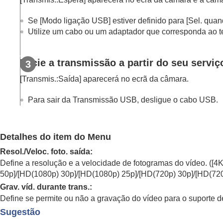
Ajustar os modos de exposição/medição
Selecionar a sensibilidade ISO
Se
[Modo ligação USB]
estiver definido para
[Sel. quand
Equilíbrio de brancos
Utilize um cabo ou um adaptador que corresponda ao ter
Adicionar efeitos às imagens
Fotografar com modos de avanço (fotograf
Inicie a transmissão a partir do seu serv
Função Disp. int.
[Transmis.:Saída]
aparecerá no ecrã da câmara.
Gravar imagens fixas com uma resolução 
Definir da qualidade de imagem e o form
Para sair da Transmissão USB, desligue o cabo USB.
Utilizar funções táteis
Definições do obturador
Detalhes do item do Menu
Utilizar o zoom
Utilizar o flash
Resol./Veloc. foto. saída
:
Define a resolução e a velocidade de fotogramas do vídeo. (
[4K
Reduzir desfocagem
50p]
/
[HD(1080p) 30p]
/
[HD(1080p) 25p]
/
[HD(720p) 30p]
/
[HD(720
Comp. Objetiva
(imagem fixa/filme)
Grav. víd. durante trans.
:
Redução de ruído
Define se permite ou não a gravação do vídeo para o suporte d
Definir a apresentação do monitor durant
Sugestão
Gravar áudio de filmes