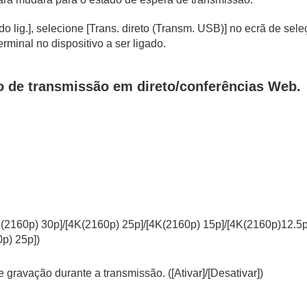
o lig.]
, selecione
[Trans. direto (Transm. USB)]
no ecrã de sele
minal no dispositivo a ser ligado.
ia contínua/temporizador automático)
iço de transmissão em direto/conferências Web.
alta
ato de gravação
(2160p) 30p]
/
[4K(2160p) 25p]
/
[4K(2160p) 15p]
/
[4K(2160p)12.5p
p) 25p]
)
e gravação durante a transmissão. (
[Ativar]
/
[Desativar]
)
e a gravação