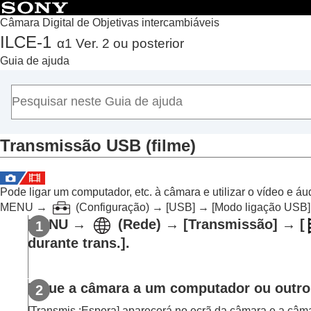
Câmara Digital de Objetivas intercambiáveis
ILCE-1
α1 Ver. 2 ou posterior
Início
Guia de ajuda
Como utilizar o “Guia de ajuda”
Notas sobre a utilização da sua câmara
Verificar a câmara e os itens fornecidos
Nomes dos componentes
Transmissão USB
(filme)
Operações básicas
Preparar a câmara/Operações de fotografia básicas
Encontrar funções a partir do MENU
Pode ligar um computador, etc. à câmara e utilizar o vídeo e 
Utilizar as funções de fotografia
MENU
→
(
Configuração
) →
[USB]
→
[Modo ligação USB]
Conteúdo deste capítulo
MENU
→
(
Rede
) →
[Transmissão]
→
[
Selecionar um modo de fotografia
durante trans.]
.
Focar
AF Cara/Olho
Ligue a câmara a um computador ou outro
Utilizar as funções de focagem
[Transmis.:Espera]
aparecerá no ecrã da câmara e a câma