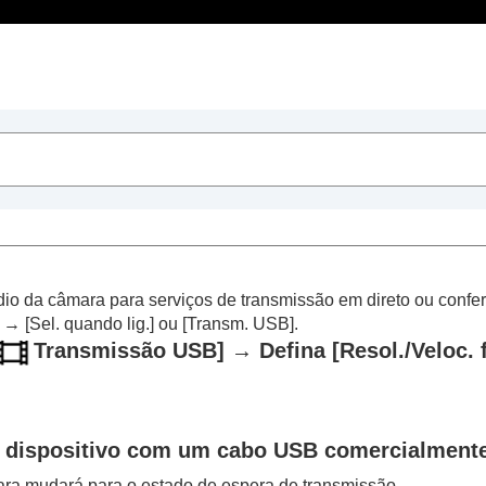
Índice
áudio da câmara para serviços de transmissão em direto ou con
→
[Sel. quando lig.]
ou
[Transm. USB]
.
Transmissão USB]
→ Defina
[Resol./Veloc. 
 dispositivo com um cabo USB comercialmente
ra mudará para o estado de espera de transmissão.