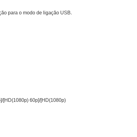
ção para o modo de ligação USB.
]
/
[HD(1080p) 60p]
/
[HD(1080p)